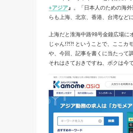
+アジア
』
。「日本人のための海外
らも上海、北京、香港、台湾など
上海だと淮海中路98号金鐘広場に
じゃん!?!?! ということで、ここカモ
や、今回、記事を書くに当たって調べ
それはさておきですね、ボクは今