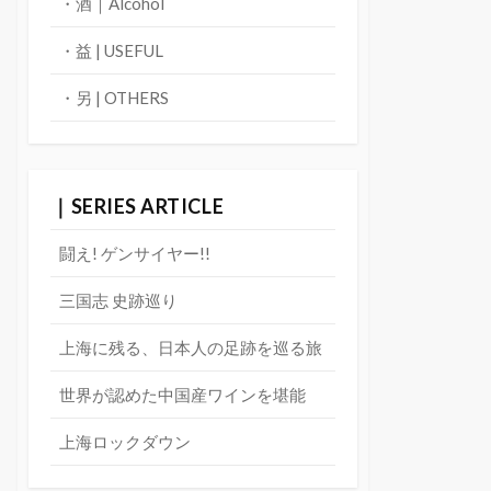
・酒｜Alcohol
・益 | USEFUL
・另 | OTHERS
｜SERIES ARTICLE
闘え! ゲンサイヤー!!
三国志 史跡巡り
上海に残る、日本人の足跡を巡る旅
世界が認めた中国産ワインを堪能
上海ロックダウン