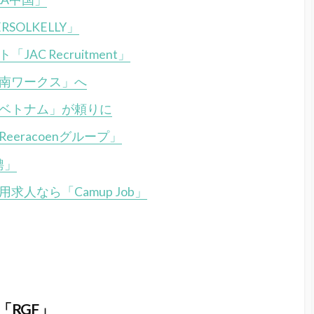
OLKELLY」
C Recruitment」
南ワークス」へ
ベトナム」が頼りに
eracoenグループ」
聘」
人なら「Camup Job」
RGF」