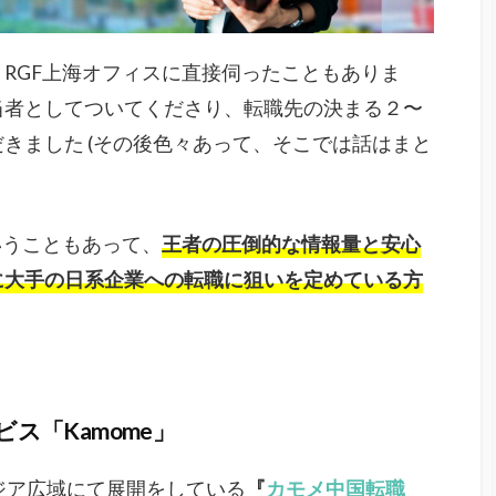
RGF上海オフィスに直接伺ったこともありま
当者としてついてくださり、転職先の決まる２〜
きました (その後色々あって、そこでは話はまと
いうこともあって、
王者の圧倒的な情報量と安心
に大手の日系企業への転職に狙いを定めている方
ス「Kamome」
アジア広域にて展開をしている
『
カモメ中国転職