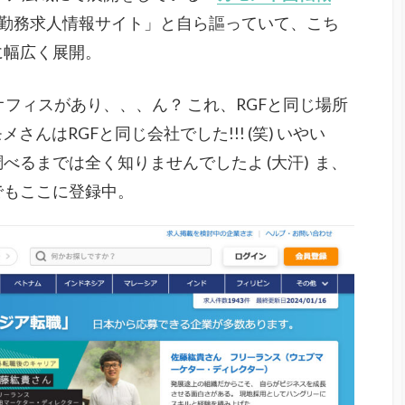
勤務求人情報サイト」と自ら謳っていて、こち
に幅広く展開。
オフィスがあり、、、ん？ これ、RGFと同じ場所
メさんはRGFと同じ会社でした!!! (笑) いやい
るまでは全く知りませんでしたよ (大汗) ま、
でもここに登録中。