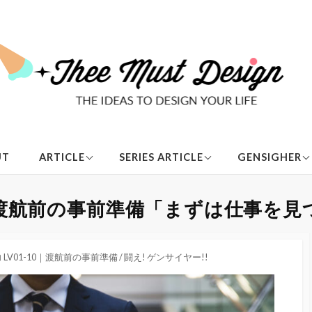
創 | CREATIVE
闘え! ゲンサイヤー!!
LV01-10
UT
ARTICLE
SERIES ARTICLE
GENSIGHER
前準備
旅 | TRAVEL
三国志 史跡巡り
LV11-20
｜渡航前の事前準備「まずは仕事を見つ
酒｜ALCOHOL
上海に残る、日本人の
タート
足跡を巡る旅
益 | USEFUL
世界が認めた中国産ワ
另 | OTHERS
カ
インを堪能
LV01-10｜渡航前の事前準備
/
闘え! ゲンサイヤー!!
テ
上海ロックダウン特集
ゴ
リ