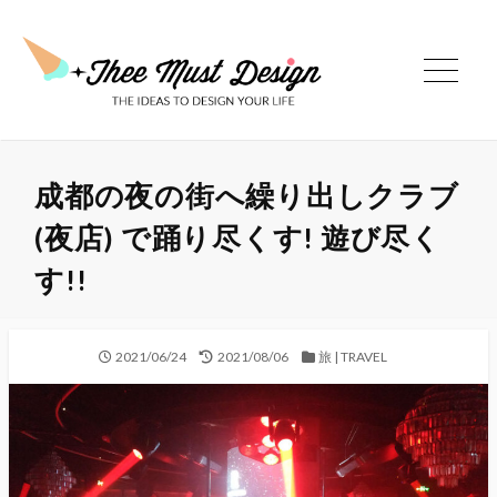
コ
ン
テ
メ
ン
ニ
ツ
ュ
ー
へ
ス
成都の夜の街へ繰り出しクラブ
キ
(夜店) で踊り尽くす! 遊び尽く
ッ
プ
す!!
公
最
カ
2021/06/24
2021/08/06
旅 | TRAVEL
開
終
テ
日
更
ゴ
新
リ
日
ー