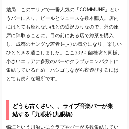
結局、このエリアで一番人気の
「COMMUNE」
とい
うバーに入り、ビールとジュースを数本購入。店内
にはとても座れないほどの盛況ぶりなので、外の座
席に陣取ることに。目の前にある店で総菜を購入
し、成都のヤングな若者 (~_~;) の気分になり、楽しい
ひとときを過ごしました。ここ339も蘭桂坊と同様、
小さいエリアに多数のバーやクラブがコンパクトに
集結しているため、ハシゴしながら夜遊びするには
とても便利な場所です。
どうも古くさい、、ライブ音楽バーが集
結する「九眼桥 (九眼橋)
锦江という川沿いにクラブやバーが多数集結してい