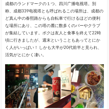
成都のランドマークの１つ、四川广播电视塔。別
称、成都339电视塔とも呼ばれるこの場所は、成都の
ど真ん中の春熙路からも自転車で行けるほどの便利
な場所にあり、この塔の麓に数多くのバーやクラブ
が集結しています。ボクは友人と食事を終えて22時
頃に行きましたが、週末ということもあってとにか
く人がいっぱい！ しかも大半が20代前半と見られ、
活気がとにかく凄い。