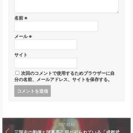
名前
※
メール
※
サイト
次回のコメントで使用するためブラウザーに自
分の名前、メールアドレス、サイトを保存する。
コ
メ
ン
ト
す
る
前の投稿
三国志の劉備と諸葛亮孔明が祀られている「成都武