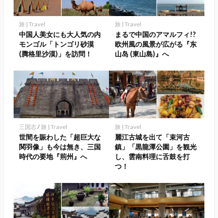
に
保
旅 | Travel
旅 | Travel
存
中国人美女にも大人気の内
まるで中国のアマルフィ!?
モンゴル「トンゴリ砂漠
欧州風の風景が広がる『东
(腾格里沙漠)」を訪問！
山岛 (東山島)』へ
三国志
/
旅 | Travel
旅 | Travel
世間を賑わした「超巨大な
麗江古城を出て「束河古
関羽像」も今は無き、三国
鎮」「黒龍潭公園」を観光
時代の要地『荊州』へ
し、雲南料理に舌鼓を打
つ！