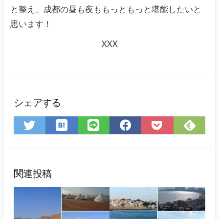
と整え、成都の昼も夜ももっともっと堪能したいと
思います！
XXX
シェアする
は
Feed
Twitter
LINE
Facebook
Pocket
て
で
で
で
で
に
な
購
シ
シ
シ
保
ブ
読
ェ
ェ
ェ
存
ッ
ア
ア
ア
関連投稿
ク
マ
ー
ク