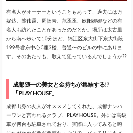
有名人がオーナーということもあって、過去には万
妮达、陈伟霆、周扬青、范丞丞、欧阳娜娜などの有
名人も訪れたことがあったのだとか。場所は太古里
から南へ歩いて10分ほど、锦江区东大街下东大街段
199号睿东中心C座3楼、普通〜のビルの中にありま
す。そのあたりも、敢えて狙っているんでしょうか??
成都随一の美女と金持ちが集結する!?
「PLAY HOUSE」
成都出身の友人がオススメしてくれた、成都ナンバ
ーワンと言われるクラブ、
PLAY HOUSE
。外には高級
車が何台も駐車されており、実際に入ってみると噂