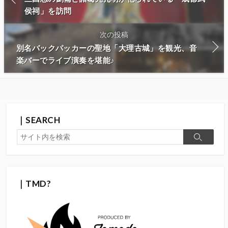
侯祠」を訪問
次の投稿
別名バックパッカーの聖地「大理古城」を観光、音
楽バーでライブ演奏を堪能♪
｜SEARCH
検
検
索
索
｜TMD?