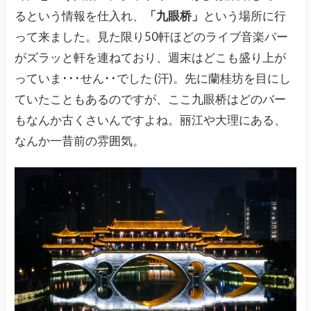
るという情報を仕入れ、
「九眼桥」
という場所に行
って来ました。見た限り50軒ほどのライブ音楽バー
がズラッと軒を連ねており、週末はどこも盛り上が
っていま･･･せん･･でした (汗)。先に蘭桂坊を目にし
ていたこともあるのですが、ここ九眼桥はどのバー
もなんか古くさいんですよね。丽江や大理にある、
なんか一昔前の雰囲気。