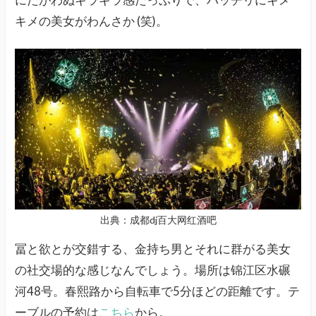
にたがわぬギラギラ感たっぷりで、バッチリにキメ
キメの美女がわんさか (笑)。
出典：成都dj百大网红酒吧
冨と欲とが交錯する、金持ち男とそれに群がる美女
の社交場的な感じなんでしょう。場所は锦江区水碾
河48号。春熙路から自転車で5分ほどの距離です。テ
ーブルの予約は
こちら
から。