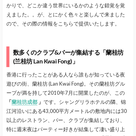
かりで、どこか違う世界にいるかのような錯覚を覚
えました。。が、とにかく色々と楽しんで来ました
ので、その際の情報をこちらで提供いたします。
数多くのクラブ&バーが集結する「蘭桂坊
(兰桂坊 Lan Kwai Fong)」
香港に行ったことがある人なら誰もが知っている夜
遊びの街、蘭桂坊 (Lan Kwai Fong)。その蘭桂坊グル
ープが満を持して2010年7月に開業したのが、この
「
蘭桂坊成都
」
です。シャングリラホテルの隣、锦
江河沿いにある43,000平方メートルの敷地内には30
以上のレストラン、バー、クラブが集結しており、
特に週末夜はパーティー好きが結集して凄い盛り上