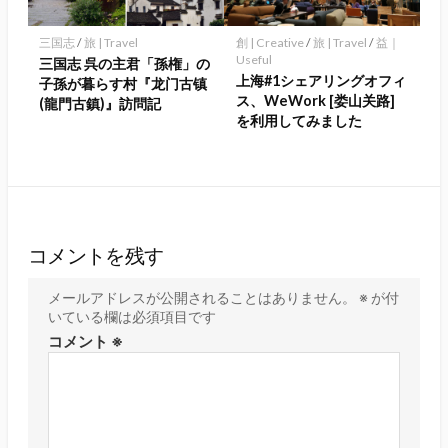
三国志
/
旅 | Travel
創 | Creative
/
旅 | Travel
/
益｜
Useful
三国志 呉の主君「孫権」の
上海#1シェアリングオフィ
子孫が暮らす村『龙门古镇
ス、WeWork [娄山关路]
(龍門古鎮)』訪問記
を利用してみました
コメントを残す
メールアドレスが公開されることはありません。
※
が付
いている欄は必須項目です
コメント
※